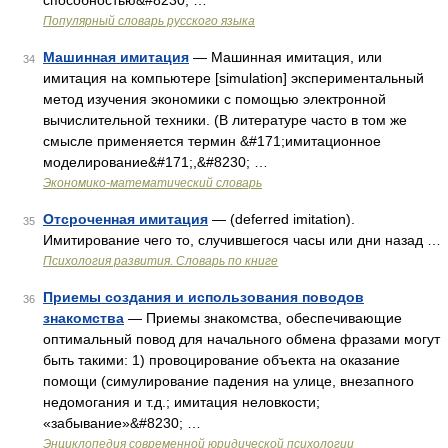
способностью&#8230; …
Популярный словарь русского языка
Машинная имитация
— Машинная имитация, или
34
имитация на компьютере [simulation] экспериментальный
метод изучения экономики с помощью электронной
вычислительной техники. (В литературе часто в том же
смысле применяется термин &#171;имитационное
моделирование&#171;,&#8230; …
Экономико-математический словарь
Отсроченная имитация
— (deferred imitation).
35
Имитирование чего то, случившегося часы или дни назад …
Психология развития. Словарь по книге
Приемы создания и использования поводов
36
знакомства
— Приемы знакомства, обеспечивающие
оптимальный повод для начального обмена фразами могут
быть такими: 1) провоцирование объекта на оказание
помощи (симулирование падения на улице, внезапного
недомогания и т.д.; имитация неловкости;
«забывание»&#8230; …
Энциклопедия современной юридической психологии