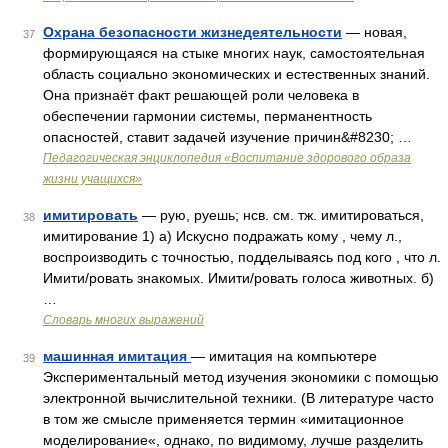
Охрана безопасности жизнедеятельности
— новая,
37
формирующаяся на стыке многих наук, самостоятельная
область социально экономических и естественных знаний.
Она признаёт факт решающей роли человека в
обеспечении гармонии системы, перманентность
опасностей, ставит задачей изучение причин&#8230; …
Педагогическая энциклопедия «Воспитание здорового образа
жизни учащихся»
имитировать
— рую, руешь; нсв. см. тж. имитироваться,
38
имитирование 1) а) Искусно подражать кому , чему л.,
воспроизводить с точностью, подделываясь под кого , что л.
Имити/ровать знакомых. Имити/ровать голоса животных. б)
…
Словарь многих выражений
машинная имитация
— имитация на компьютере
39
Экспериментальный метод изучения экономики с помощью
электронной вычислительной техники. (В литературе часто
в том же смысле применяется термин «имитационное
моделирование«, однако, по видимому, лучше разделить